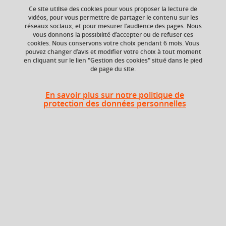
Ce site utilise des cookies pour vous proposer la lecture de
vidéos, pour vous permettre de partager le contenu sur les
réseaux sociaux, et pour mesurer l’audience des pages. Nous
vous donnons la possibilité d’accepter ou de refuser ces
Niveau d'étude
ECTS
cookies. Nous conservons votre choix pendant 6 mois. Vous
Bac +5
6 crédits
pouvez changer d’avis et modifier votre choix à tout moment
en cliquant sur le lien "Gestion des cookies" situé dans le pied
de page du site.
Composante
Période de l'année
UFR Sociétés, Cultures
Automne (sept. à
et Langues Étrangères
dec./janv.)
En savoir plus sur notre politique de
(SoCLE)
protection des données personnelles
Heures d'enseignement
Littérature et civilisation 2 - CM
CM
24h
Période
Semestre 9