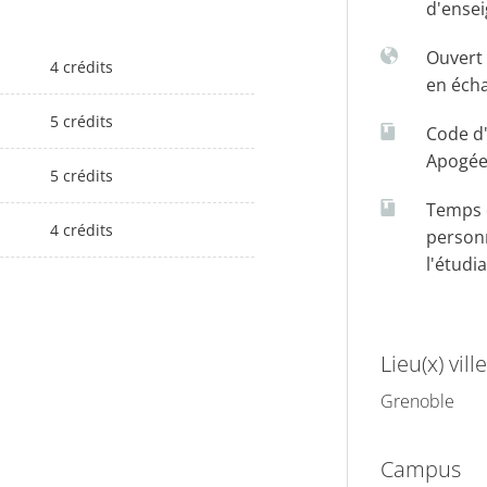
d'ense
Ouvert 
4 crédits
en éch
5 crédits
Code d
Apogé
5 crédits
Temps d
4 crédits
person
l'étudi
Lieu(x) ville
Grenoble
Campus