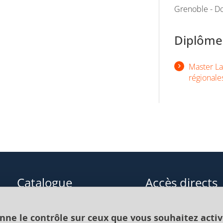
Grenoble - Do
Diplômes
Master Lan
régionale
Catalogue
Accès directs
Formations initiales
Cours de langue
onne le contrôle sur ceux que vous souhaitez activ