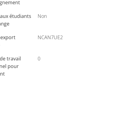
ignement
aux étudiants
Non
ange
'export
NCAN7UE2
e
e travail
0
nel pour
ant