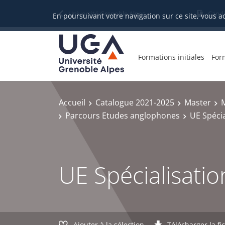
Gestion des cookies
Université Grenoble Alpes
Candi
En poursuivant votre navigation sur ce site, vous a
Formations initiales
For
Accueil
Catalogue 2021-2025
Master
M
Parcours Etudes anglophones
UE Spécia
UE Spécialisatio
Ajouter à la sélection
Télécharger la fi