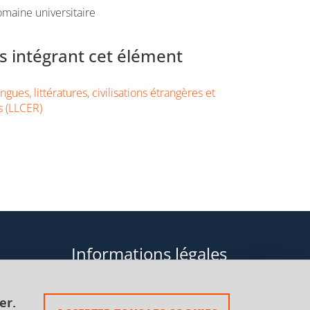
maine universitaire
 intégrant cet élément
gues, littératures, civilisations étrangères et
s (LLCER)
Informations légales
Données personnelles
er.