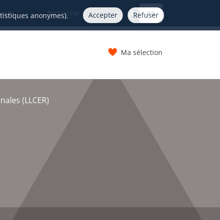
FR
nelle
Accepter
Refuser
atistiques anonymes).
Ma sélection
s
onales (LLCER)