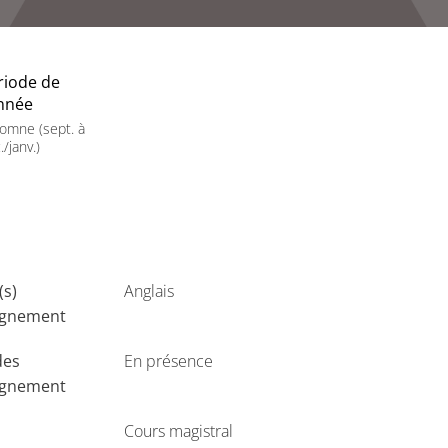
riode de
année
omne (sept. à
./janv.)
(s)
Anglais
ignement
des
En présence
ignement
Cours magistral