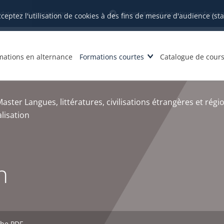
datures et inscriptions
Orientation et insertion profession
cceptez l'utilisation de cookies à des fins de mesure d'audience (st
mations en alternance
Formations courtes
Catalogue de cour
aster Langues, littératures, civilisations étrangères et régi
lisation
n
che PDF