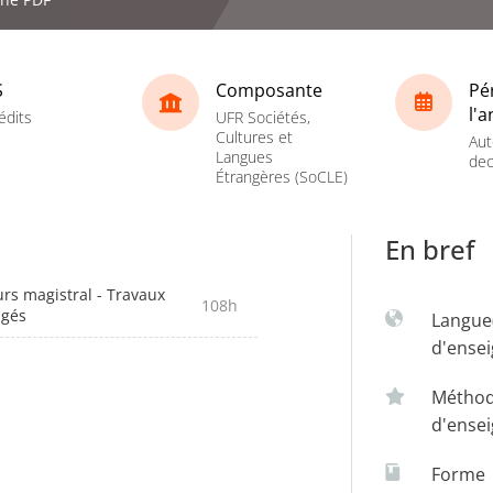
S
Composante
Pé
l'
édits
UFR Sociétés,
Cultures et
Aut
Langues
dec
Étrangères (SoCLE)
En bref
rs magistral - Travaux
108h
igés
Langue
d'ense
Métho
d'ense
Forme