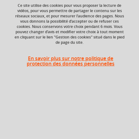
Ce site utilise des cookies pour vous proposer la lecture de
vidéos, pour vous permettre de partager le contenu sur les
réseaux sociaux, et pour mesurer l’audience des pages. Nous
vous donnons la possibilité d’accepter ou de refuser ces
Ajouter à la sélection
Télécharger la fiche PDF
cookies. Nous conservons votre choix pendant 6 mois. Vous
pouvez changer d’avis et modifier votre choix à tout moment
Heures d'enseignement
en cliquant sur le lien "Gestion des cookies" situé dans le pied
de page du site.
Cours
Traduction français-russe -
magistral -
18h
En savoir plus sur notre politique de
CMTD
Travaux
protection des données personnelles
dirigés
En bref
Langue(s)
Français
d'enseignement
Russe