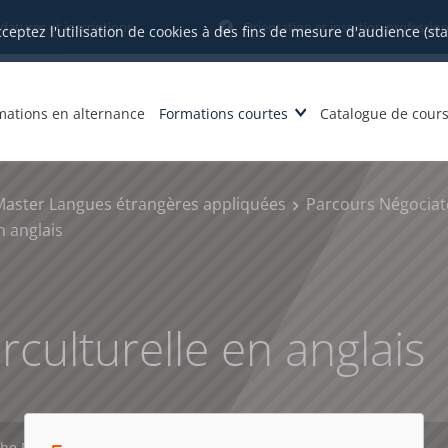
datures et inscriptions
Orientation et insertion profession
cceptez l'utilisation de cookies à des fins de mesure d'audience (st
mations en alternance
Formations courtes
Catalogue de cour
Master Langues étrangères appliquées
Parcours Négociat
n anglais
rculturelle en anglais
che PDF