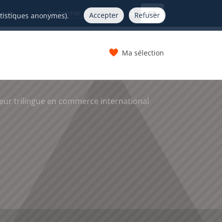
FR
nelle
Accepter
Refuser
atistiques anonymes).
Ma sélection
s
eur trilingue en commerce international