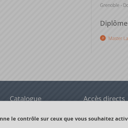
Grenoble - Do
Diplômes
Master La
Catalogue
Accès directs
Formations initiales
Cours de langue
onne le contrôle sur ceux que vous souhaitez activ
Formations en alternance
Formations à distance