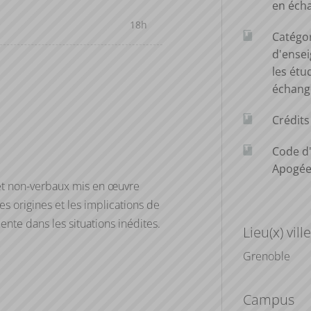
en éch
18h
Catégo
d'ense
les étu
échang
Crédit
Code d
Apogé
 et non-verbaux mis en œuvre
es origines et les implications de
nte dans les situations inédites.
Lieu(x) ville
Grenoble
Campus