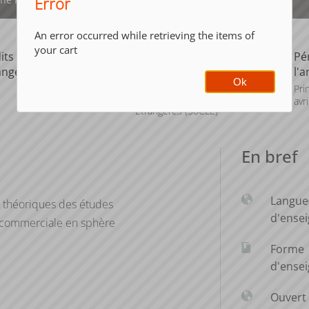
Error
An error occurred while retrieving the items of
your cart
its ECTS
Composante
Pé
ange
l'
UFR Sociétés,
Ok
Cultures et
Pri
Langues
avri
Étrangères (SoCLE)
En bref
Langue
t théoriques des études
d'ense
on commerciale en sphère
Forme
d'ense
Ouvert 