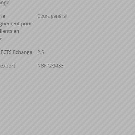
ange
rie
Cours général
ignement pour
diants en
e
s ECTS Echange
2.5
'export
NBNGXM33
e