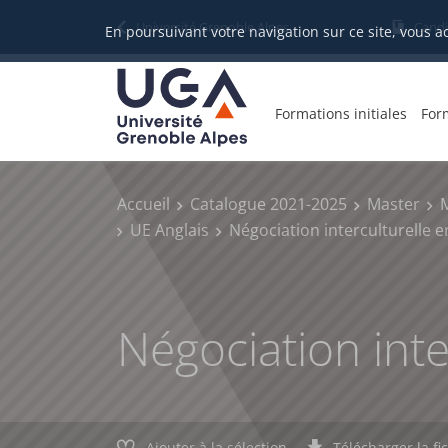
Gestion des cookies
Université Grenoble Alpes
Candi
En poursuivant votre navigation sur ce site, vous a
Formations initiales
For
Accueil
Catalogue 2021-2025
Master
UE Anglais
Négociation interculturelle e
Négociation inte
Ajouter à la sélection
Télécharger la fi