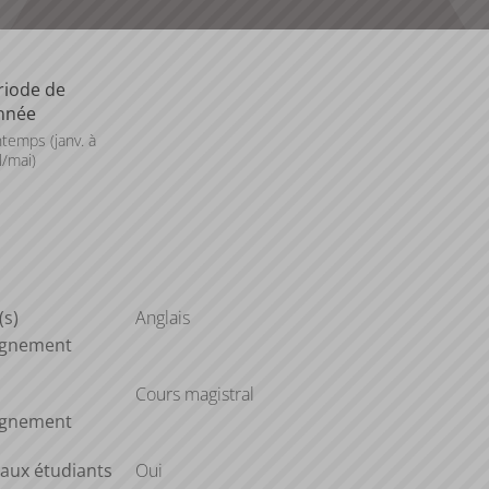
riode de
année
ntemps (janv. à
l/mai)
(s)
Anglais
ignement
Cours magistral
ignement
aux étudiants
Oui