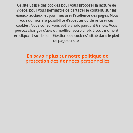
Ce site utilise des cookies pour vous proposer la lecture de
vidéos, pour vous permettre de partager le contenu sur les
réseaux sociaux, et pour mesurer l’audience des pages. Nous
Niveau d'étude
ECTS
vous donnons la possibilité d’accepter ou de refuser ces
Bac +5
8 crédits
cookies. Nous conservons votre choix pendant 6 mois. Vous
pouvez changer d’avis et modifier votre choix à tout moment
en cliquant sur le lien "Gestion des cookies" situé dans le pied
Composante
de page du site.
UFR Langage, lettres
et arts du spectacle,
information et
En savoir plus sur notre politique de
communication
protection des données personnelles
(LLASIC)
Description