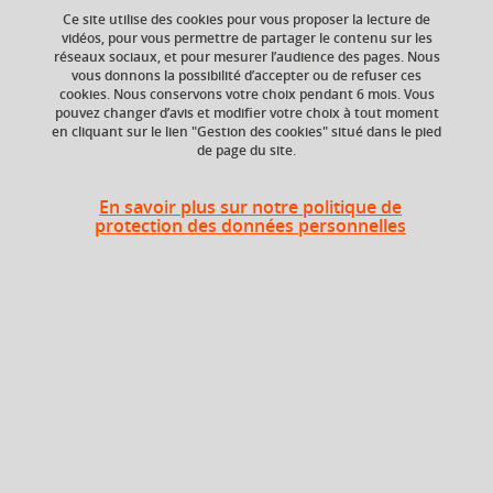
your cart
Ce site utilise des cookies pour vous proposer la lecture de
vidéos, pour vous permettre de partager le contenu sur les
réseaux sociaux, et pour mesurer l’audience des pages. Nous
Ok
vous donnons la possibilité d’accepter ou de refuser ces
Niveau d'étude
ECTS
cookies. Nous conservons votre choix pendant 6 mois. Vous
Bac +5
30 crédits
pouvez changer d’avis et modifier votre choix à tout moment
en cliquant sur le lien "Gestion des cookies" situé dans le pied
de page du site.
Crédits ECTS
Composante
Echange
UFR Informatique,
mathématiques et
30.0
En savoir plus sur notre politique de
mathématiques
protection des données personnelles
appliquées (IM2AG)
Période de l'année
Printemps (janv. à
avril/mai)
Période
Semestre 10