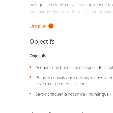
politiques, socio-discursives), d'approfondir la
médiatiques (genres différenciés et information
vue de leur production que de leur consommati
d'interroger des notions telles que la constru
Lire plus
des événements, l'impact annoncé des médias.
Objectifs
Objectifs
Acquérir une bonne connaissance de la not
Prendre connaissance des approches scienti
les formes de médiatisation
Savoir critiquer la notion de « numérique »