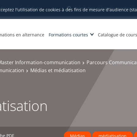
datures et inscriptions
Orientation et insertion profession
cceptez l'utilisation de cookies à des fins de mesure d'audience (st
mations en alternance
Formations courtes
Catalogue de cour
Master Information-communication
Parcours Communicati
mmunication
Médias et médiatisation
tisation
che PDF
Médias
médiatisation