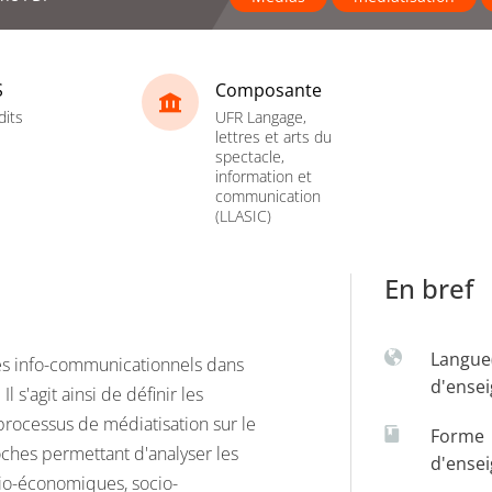
S
Composante
dits
UFR Langage,
lettres et arts du
spectacle,
information et
communication
(LLASIC)
En bref
Langue
es info-communicationnels dans
d'ense
s'agit ainsi de définir les
processus de médiatisation sur le
Forme
oches permettant d'analyser les
d'ense
cio-économiques, socio-