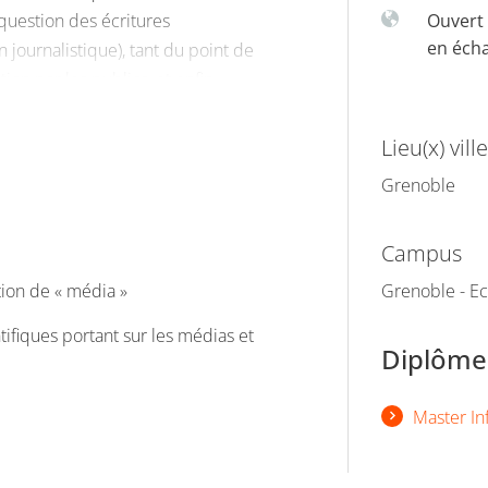
 question des écritures
Ouvert 
en éch
 journalistique), tant du point de
on par les publics, et enfin
ction des problèmes publics et
..
Lieu(x) ville
Grenoble
Campus
ion de « média »
Grenoble - Ec
fiques portant sur les médias et
Diplômes
Master I