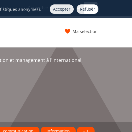
FR
nelle
Accepter
Refuser
atistiques anonymes).
Ma sélection
s
on et management à l'international
communication
information
+ 1