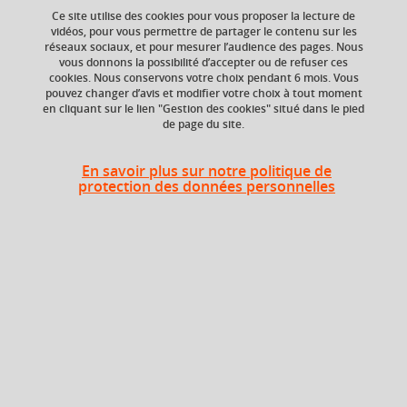
Ce site utilise des cookies pour vous proposer la lecture de
vidéos, pour vous permettre de partager le contenu sur les
Ajouter à la sélection
Télécharger la fiche PDF
réseaux sociaux, et pour mesurer l’audience des pages. Nous
vous donnons la possibilité d’accepter ou de refuser ces
cookies. Nous conservons votre choix pendant 6 mois. Vous
Sciences de gestion
management
pouvez changer d’avis et modifier votre choix à tout moment
en cliquant sur le lien "Gestion des cookies" situé dans le pied
organisations
de page du site.
En savoir plus sur notre politique de
protection des données personnelles
Niveau d'étude
ECTS
Bac +4
2 crédits
Composante
UFR Langage, lettres
et arts du spectacle,
information et
communication
(LLASIC)