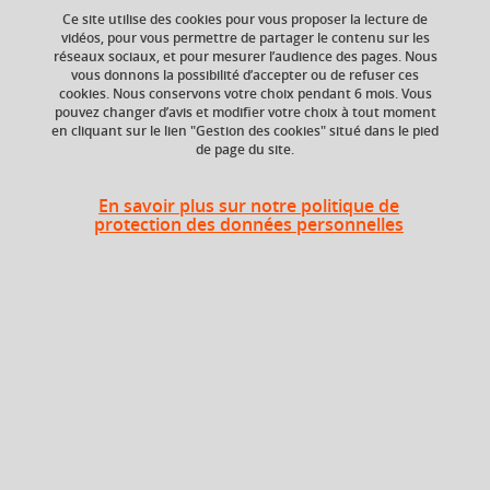
Ce site utilise des cookies pour vous proposer la lecture de
vidéos, pour vous permettre de partager le contenu sur les
Ajouter à la sélection
Télécharger la fiche PDF
réseaux sociaux, et pour mesurer l’audience des pages. Nous
vous donnons la possibilité d’accepter ou de refuser ces
cookies. Nous conservons votre choix pendant 6 mois. Vous
pouvez changer d’avis et modifier votre choix à tout moment
en cliquant sur le lien "Gestion des cookies" situé dans le pied
Niveau d'étude
ECTS
de page du site.
Bac +4
6 crédits
En savoir plus sur notre politique de
Composante
protection des données personnelles
UFR Langage, lettres
et arts du spectacle,
information et
communication
(LLASIC)
Description