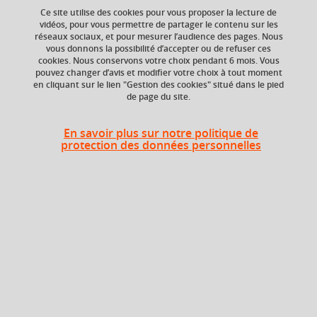
Ce site utilise des cookies pour vous proposer la lecture de
Ajouter à la sélection
Télécharger la fiche PDF
vidéos, pour vous permettre de partager le contenu sur les
réseaux sociaux, et pour mesurer l’audience des pages. Nous
vous donnons la possibilité d’accepter ou de refuser ces
cookies. Nous conservons votre choix pendant 6 mois. Vous
Niveau d'étude
Composante
pouvez changer d’avis et modifier votre choix à tout moment
en cliquant sur le lien "Gestion des cookies" situé dans le pied
Bac +4
UFR Langage, lettres
de page du site.
et arts du spectacle,
information et
communication
En savoir plus sur notre politique de
(LLASIC)
protection des données personnelles
Description
Objectifs