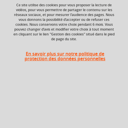
Ce site utilise des cookies pour vous proposer la lecture de
vidéos, pour vous permettre de partager le contenu sur les
réseaux sociaux, et pour mesurer l’audience des pages. Nous
Ajouter à la sélection
Télécharger la fiche PDF
vous donnons la possibilité d’accepter ou de refuser ces
cookies. Nous conservons votre choix pendant 6 mois. Vous
pouvez changer d’avis et modifier votre choix à tout moment
Management interculturel
gestion de projet
en cliquant sur le lien "Gestion des cookies" situé dans le pied
de page du site.
En savoir plus sur notre politique de
Niveau d'étude
ECTS
protection des données personnelles
Bac +5
1,5 crédits
Composante
UFR Langage, lettres
et arts du spectacle,
information et
communication
(LLASIC)