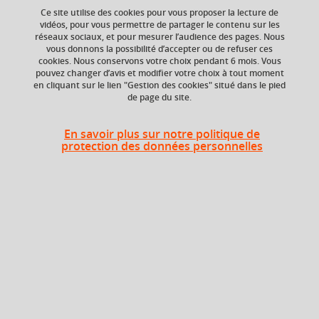
Ce site utilise des cookies pour vous proposer la lecture de
vidéos, pour vous permettre de partager le contenu sur les
réseaux sociaux, et pour mesurer l’audience des pages. Nous
vous donnons la possibilité d’accepter ou de refuser ces
Niveau d'étude
ECTS
cookies. Nous conservons votre choix pendant 6 mois. Vous
Bac +5
6 crédits
pouvez changer d’avis et modifier votre choix à tout moment
en cliquant sur le lien "Gestion des cookies" situé dans le pied
de page du site.
Composante
UFR Langage, lettres
et arts du spectacle,
En savoir plus sur notre politique de
information et
protection des données personnelles
communication
(LLASIC)
Heures d'enseignement
Cours
UE Langues et cultures de
magistral -
48h
l'Antiquité - CMTD
Travaux
dirigés