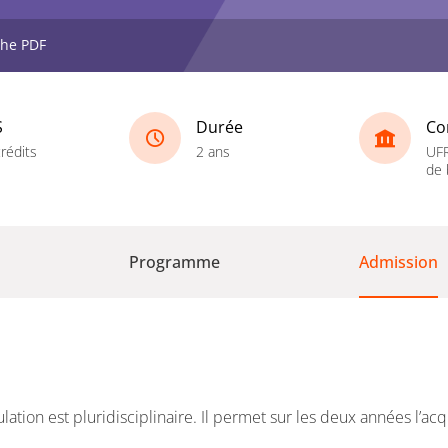
che PDF
S
Durée
Co
rédits
2 ans
UFR
de 
Programme
Admission
tion est pluridisciplinaire. Il permet sur les deux années l’ac