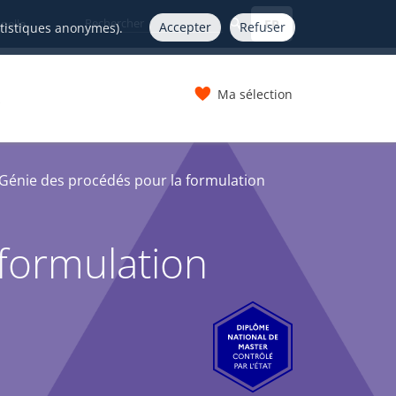
FR
nelle
Accepter
Refuser
atistiques anonymes).
Ma sélection
s
Génie des procédés pour la formulation
formulation