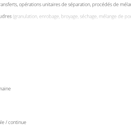
nsferts, opérations unitaires de séparation, procédés de mélang
oudres
(granulation, enrobage, broyage, séchage, mélange de pou
, gels, encapsulation, mousses, ... ),
,spectroscopies, colorimétrie, analyses structurales, ... ).
és par une initiation à la réglementation liée aux produits et 
t à l’intersection produits/procédés, sans se spécialiser dans
ls (souvent ingénieurs R&D ou process) lors de conférences thém
maine
 diversité de domaines industriels dans le devenir de nos a
..).
connaissances de l’entreprise, interventions d’industriels, ...)
ale / continue
 de formulation et de mise en forme des poudres, stage en in