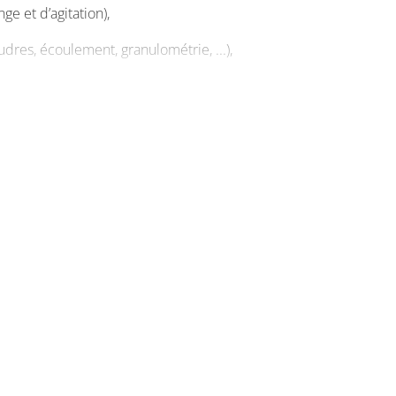
e et d’agitation),
dres, écoulement, granulométrie, ...),
aux procédés (Reach, Écoconception, Analyse de
 un domaine d’activité. Ces différents domaines
atiques, prévues tout au long de la formation.
nciens étudiants (cosmétiques, métallurgie,
 et l’acquisition de savoir-faire technologiques
dustrie chaque année, ..) permettent une bonne