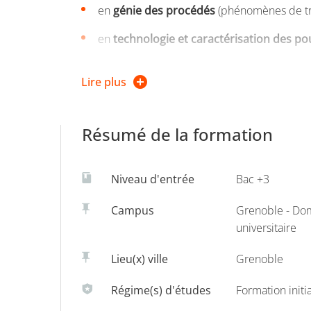
en
génie des procédés
(phénomènes de tra
en
technologie et caractérisation des p
en
physicochimie
(émulsification, colloïdes
Lire plus
en
caractérisations spécifiques
(rhéologie
Ces enseignements disciplinaires sont complét
Résumé de la formation
Cycle de Vie, Biocides, …).
Niveau d'entrée
Bac +3
Ce parcours se distingue par son positionnemen
sont présentés par des intervenants industrie
Campus
Grenoble - Do
Ceci explique que l’on retrouve une grande
universitaire
détergents, encres, agro-alimentaire, peintures, .
Lieu(x) ville
Grenoble
Notre formation professionnalisante (outils et 
Régime(s) d'études
Formation initi
(Travaux Pratiques, projets de déformulation,