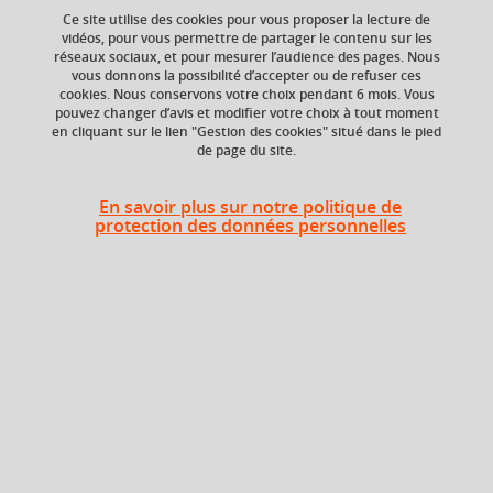
Ce site utilise des cookies pour vous proposer la lecture de
vidéos, pour vous permettre de partager le contenu sur les
réseaux sociaux, et pour mesurer l’audience des pages. Nous
vous donnons la possibilité d’accepter ou de refuser ces
Ajouter à la sélection
Télécharger la fiche PDF
cookies. Nous conservons votre choix pendant 6 mois. Vous
pouvez changer d’avis et modifier votre choix à tout moment
en cliquant sur le lien "Gestion des cookies" situé dans le pied
de page du site.
ECTS
Composante
3 crédits
Faculté d'Economie de
En savoir plus sur notre politique de
Grenoble (FEG)
protection des données personnelles
Période de l'année
Printemps (janv. à
avril/mai)
Objectifs
Aux termes du cours, l’étudiant aura acquis :