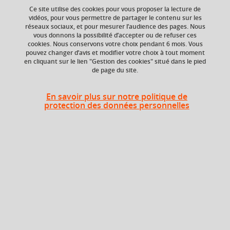
Ce site utilise des cookies pour vous proposer la lecture de
Ajouter à la sélection
Télécharger la fiche PDF
vidéos, pour vous permettre de partager le contenu sur les
réseaux sociaux, et pour mesurer l’audience des pages. Nous
vous donnons la possibilité d’accepter ou de refuser ces
cookies. Nous conservons votre choix pendant 6 mois. Vous
Niveau d'étude
Crédits ECTS
pouvez changer d’avis et modifier votre choix à tout moment
en cliquant sur le lien "Gestion des cookies" situé dans le pied
Echange
Bac +4
de page du site.
5.0
Composante
Période de l'année
En savoir plus sur notre politique de
protection des données personnelles
Faculté de Droit
Automne (sept. à
dec./janv.)
Heures d'enseignement
Droit des assurances - CM
CM
24h
Période