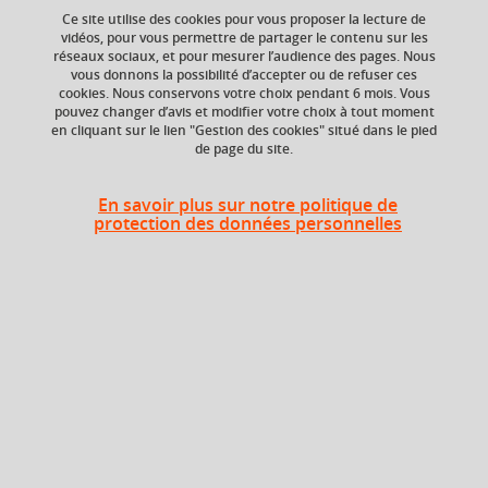
Ce site utilise des cookies pour vous proposer la lecture de
Ajouter à la sélection
Télécharger la fiche PDF
vidéos, pour vous permettre de partager le contenu sur les
réseaux sociaux, et pour mesurer l’audience des pages. Nous
vous donnons la possibilité d’accepter ou de refuser ces
cookies. Nous conservons votre choix pendant 6 mois. Vous
pouvez changer d’avis et modifier votre choix à tout moment
Niveau d'étude
Composante
en cliquant sur le lien "Gestion des cookies" situé dans le pied
Bac +4
Faculté de Droit
de page du site.
En savoir plus sur notre politique de
protection des données personnelles
Période
Semestre 7
En bref
Langue(s)
Français
d'enseignement