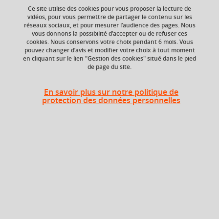
Ce site utilise des cookies pour vous proposer la lecture de
vidéos, pour vous permettre de partager le contenu sur les
réseaux sociaux, et pour mesurer l’audience des pages. Nous
Composante
vous donnons la possibilité d’accepter ou de refuser ces
Faculté de Droit
cookies. Nous conservons votre choix pendant 6 mois. Vous
pouvez changer d’avis et modifier votre choix à tout moment
en cliquant sur le lien "Gestion des cookies" situé dans le pied
de page du site.
En savoir plus sur notre politique de
En bref
protection des données personnelles
Langue(s)
Français
d'enseignement
Ouvert aux
Non
étudiants en
échange