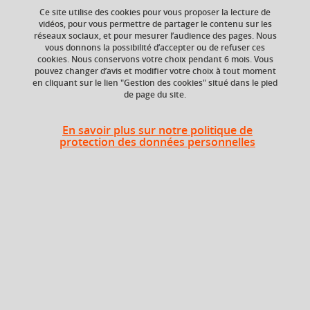
Ajouter à la sélection
Télécharger la fiche PDF
Ce site utilise des cookies pour vous proposer la lecture de
vidéos, pour vous permettre de partager le contenu sur les
réseaux sociaux, et pour mesurer l’audience des pages. Nous
vous donnons la possibilité d’accepter ou de refuser ces
Niveau d'étude
Crédits ECTS
cookies. Nous conservons votre choix pendant 6 mois. Vous
Echange
pouvez changer d’avis et modifier votre choix à tout moment
Bac +4
en cliquant sur le lien "Gestion des cookies" situé dans le pied
5.0
de page du site.
Composante
Faculté de Droit
En savoir plus sur notre politique de
protection des données personnelles
Heures d'enseignement
Droit de la fonction publique -
CM
24h
CM
Période
Semestre 8