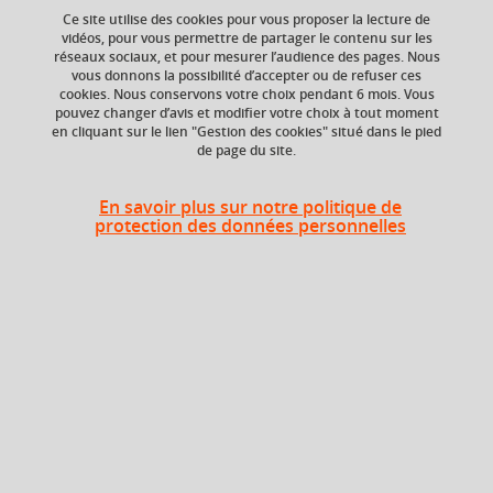
du contenu de votre panier.
Ce site utilise des cookies pour vous proposer la lecture de
vidéos, pour vous permettre de partager le contenu sur les
réseaux sociaux, et pour mesurer l’audience des pages. Nous
Ok
vous donnons la possibilité d’accepter ou de refuser ces
Niveau d'étude
ECTS
cookies. Nous conservons votre choix pendant 6 mois. Vous
Bac +5
3 crédits
pouvez changer d’avis et modifier votre choix à tout moment
en cliquant sur le lien "Gestion des cookies" situé dans le pied
de page du site.
Composante
UFR Langage, lettres
et arts du spectacle,
En savoir plus sur notre politique de
information et
protection des données personnelles
communication
(LLASIC)
Heures d'enseignement
Cours
magistral -
UE Ouverture - CMTD
24h
Travaux
dirigés