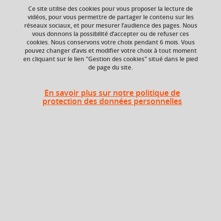
Ce site utilise des cookies pour vous proposer la lecture de
Ajouter à la sélection
Télécharger la fiche PDF
vidéos, pour vous permettre de partager le contenu sur les
réseaux sociaux, et pour mesurer l’audience des pages. Nous
vous donnons la possibilité d’accepter ou de refuser ces
cookies. Nous conservons votre choix pendant 6 mois. Vous
ECTS
pouvez changer d’avis et modifier votre choix à tout moment
en cliquant sur le lien "Gestion des cookies" situé dans le pied
6 crédits
de page du site.
En savoir plus sur notre politique de
protection des données personnelles
Liste des enseignements
Construction identité
professionnelle
Ingénierie de la formation
3 crédits
Evaluation des
3 crédits
apprentissages