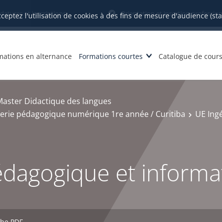
datures et inscriptions
Orientation et insertion profession
cceptez l'utilisation de cookies à des fins de mesure d'audience (st
mations en alternance
Formations courtes
Catalogue de cour
Master Didactique des langues
ierie pédagogique numérique 1re année / Curitiba
UE Ing
édagogique et informa
che PDF