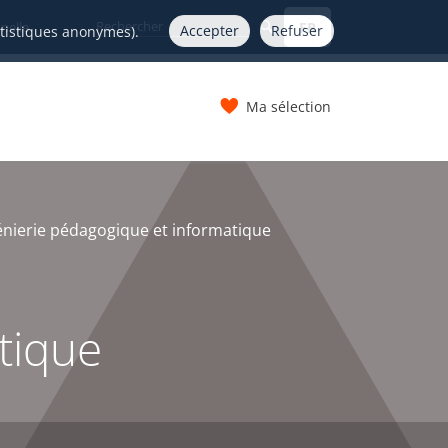
FR
nelle
Accepter
Refuser
atistiques anonymes).
Ma sélection
s
énierie pédagogique et informatique
tique