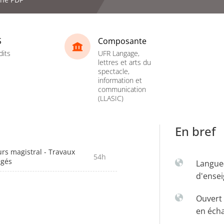
S
Composante
dits
UFR Langage,
lettres et arts du
spectacle,
information et
communication
(LLASIC)
En bref
rs magistral - Travaux
54h
igés
Langue
d'ense
Ouvert 
en éch