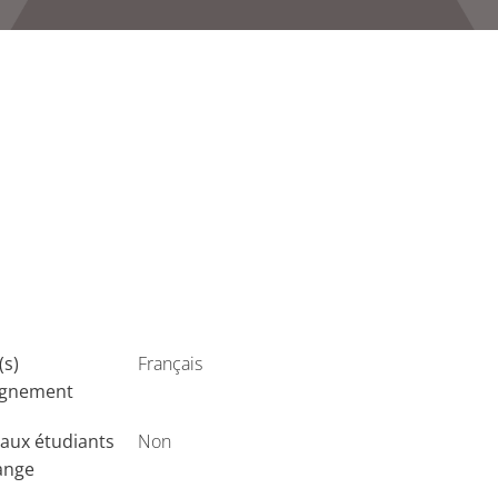
(s)
Français
ignement
aux étudiants
Non
ange