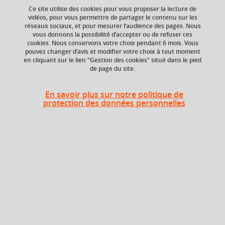
Ce site utilise des cookies pour vous proposer la lecture de
vidéos, pour vous permettre de partager le contenu sur les
réseaux sociaux, et pour mesurer l’audience des pages. Nous
vous donnons la possibilité d’accepter ou de refuser ces
Niveau d'étude
ECTS
cookies. Nous conservons votre choix pendant 6 mois. Vous
Bac +5
6 crédits
pouvez changer d’avis et modifier votre choix à tout moment
en cliquant sur le lien "Gestion des cookies" situé dans le pied
de page du site.
Composante
UFR Langage, lettres
et arts du spectacle,
En savoir plus sur notre politique de
information et
protection des données personnelles
communication
(LLASIC)
Description
Poursuite des enseignements du sem.1