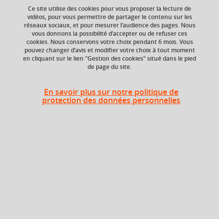
moderne (agrégation)
Ce site utilise des cookies pour vous proposer la lecture de
vidéos, pour vous permettre de partager le contenu sur les
réseaux sociaux, et pour mesurer l’audience des pages. Nous
vous donnons la possibilité d’accepter ou de refuser ces
cookies. Nous conservons votre choix pendant 6 mois. Vous
Ajouter à la sélection
Télécharger la fiche PDF
pouvez changer d’avis et modifier votre choix à tout moment
en cliquant sur le lien "Gestion des cookies" situé dans le pied
de page du site.
Niveau d'étude
Composante
En savoir plus sur notre politique de
Bac +5
UFR Langage, lettres
protection des données personnelles
et arts du spectacle,
information et
communication
(LLASIC)
Heures d'enseignement
Cours
Grammaire de la langue
magistral -
médiévale ET/OU du français
22h
Travaux
moderne (agrégation) - CMTD
dirigés