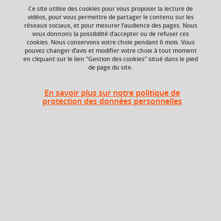
Ce site utilise des cookies pour vous proposer la lecture de
vidéos, pour vous permettre de partager le contenu sur les
Ajouter à la sélection
Télécharger la fiche PDF
réseaux sociaux, et pour mesurer l’audience des pages. Nous
vous donnons la possibilité d’accepter ou de refuser ces
cookies. Nous conservons votre choix pendant 6 mois. Vous
pouvez changer d’avis et modifier votre choix à tout moment
en cliquant sur le lien "Gestion des cookies" situé dans le pied
Niveau d'étude
Composante
de page du site.
Bac +5
UFR Langage, lettres
et arts du spectacle,
information et
En savoir plus sur notre politique de
protection des données personnelles
communication
(LLASIC)
Objectifs