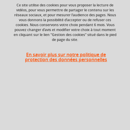
Ce site utilise des cookies pour vous proposer la lecture de
Ajouter à la sélection
Télécharger la fiche PDF
vidéos, pour vous permettre de partager le contenu sur les
réseaux sociaux, et pour mesurer l’audience des pages. Nous
vous donnons la possibilité d’accepter ou de refuser ces
cookies. Nous conservons votre choix pendant 6 mois. Vous
Niveau d'étude
Composante
pouvez changer d’avis et modifier votre choix à tout moment
en cliquant sur le lien "Gestion des cookies" situé dans le pied
Bac +5
UFR Langage, lettres
de page du site.
et arts du spectacle,
information et
communication
En savoir plus sur notre politique de
(LLASIC)
protection des données personnelles
Description
Objectifs