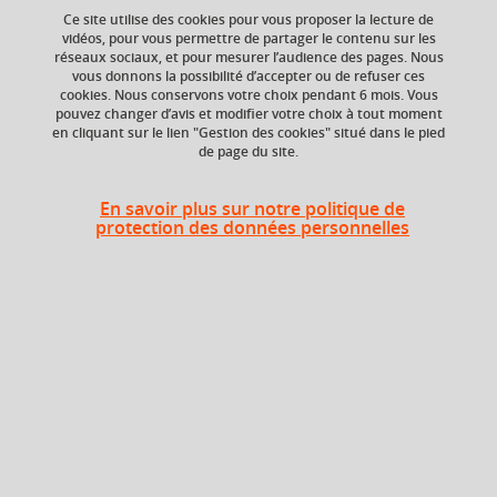
Ce site utilise des cookies pour vous proposer la lecture de
vidéos, pour vous permettre de partager le contenu sur les
réseaux sociaux, et pour mesurer l’audience des pages. Nous
vous donnons la possibilité d’accepter ou de refuser ces
Ajouter à la sélection
Télécharger la fiche PDF
cookies. Nous conservons votre choix pendant 6 mois. Vous
pouvez changer d’avis et modifier votre choix à tout moment
en cliquant sur le lien "Gestion des cookies" situé dans le pied
de page du site.
Crédits ECTS
Composante
Echange
UFR Sciences de
En savoir plus sur notre politique de
l'Homme et de la
4.5
protection des données personnelles
Société (SHS)
Période de l'année
Automne (sept. à
dec./janv.)
Description
Ce cours, construit autour de séances thématiques, vise à