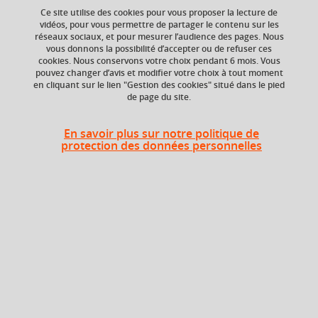
Ce site utilise des cookies pour vous proposer la lecture de
Ajouter à la sélection
Télécharger la fiche PDF
vidéos, pour vous permettre de partager le contenu sur les
réseaux sociaux, et pour mesurer l’audience des pages. Nous
vous donnons la possibilité d’accepter ou de refuser ces
Création littéraire ; génétique des textes ; philologie
cookies. Nous conservons votre choix pendant 6 mois. Vous
pouvez changer d’avis et modifier votre choix à tout moment
en cliquant sur le lien "Gestion des cookies" situé dans le pied
de page du site.
Niveau d'étude
ECTS
Bac +4
3 crédits
En savoir plus sur notre politique de
protection des données personnelles
Composante
UFR Langage, lettres
et arts du spectacle,
information et
communication
(LLASIC)
Description