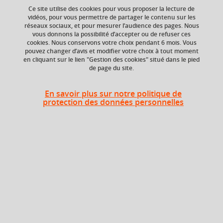
Ce site utilise des cookies pour vous proposer la lecture de
vidéos, pour vous permettre de partager le contenu sur les
Ajouter à la sélection
Télécharger la fiche PDF
réseaux sociaux, et pour mesurer l’audience des pages. Nous
vous donnons la possibilité d’accepter ou de refuser ces
cookies. Nous conservons votre choix pendant 6 mois. Vous
Transmission – transposition didactique – sujet lecteur-
pouvez changer d’avis et modifier votre choix à tout moment
lecture littéraire- écriture.
en cliquant sur le lien "Gestion des cookies" situé dans le pied
de page du site.
En savoir plus sur notre politique de
Niveau d'étude
ECTS
protection des données personnelles
Bac +5
3 crédits
Composante
UFR Langage, lettres
et arts du spectacle,
information et
communication
(LLASIC)
Description