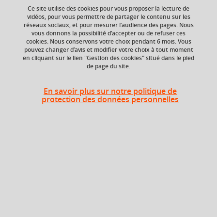
Ce site utilise des cookies pour vous proposer la lecture de
vidéos, pour vous permettre de partager le contenu sur les
Ajouter à la sélection
Télécharger la fiche PDF
réseaux sociaux, et pour mesurer l’audience des pages. Nous
vous donnons la possibilité d’accepter ou de refuser ces
cookies. Nous conservons votre choix pendant 6 mois. Vous
pouvez changer d’avis et modifier votre choix à tout moment
en cliquant sur le lien "Gestion des cookies" situé dans le pied
Niveau d'étude
ECTS
de page du site.
Bac +5
6 crédits
En savoir plus sur notre politique de
Composante
protection des données personnelles
UFR Langage, lettres
et arts du spectacle,
information et
communication
(LLASIC)
Heures d'enseignement
Cours
UE Didactique de la littérature :
magistral -
44h
partage et transmission - CMTD
Travaux