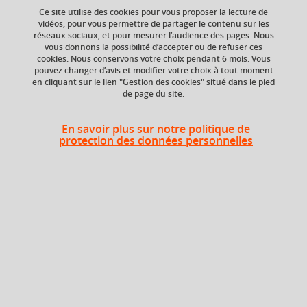
professionnelle
Ce site utilise des cookies pour vous proposer la lecture de
vidéos, pour vous permettre de partager le contenu sur les
réseaux sociaux, et pour mesurer l’audience des pages. Nous
vous donnons la possibilité d’accepter ou de refuser ces
cookies. Nous conservons votre choix pendant 6 mois. Vous
Ajouter à la sélection
Télécharger la fiche PDF
pouvez changer d’avis et modifier votre choix à tout moment
en cliquant sur le lien "Gestion des cookies" situé dans le pied
de page du site.
Transmission - mémoire- patrimoine - lecture littéraire-
coopération interprétative.
En savoir plus sur notre politique de
protection des données personnelles
Niveau d'étude
ECTS
Bac +5
3 crédits
Composante
UFR Langage, lettres
et arts du spectacle,
information et
communication
(LLASIC)