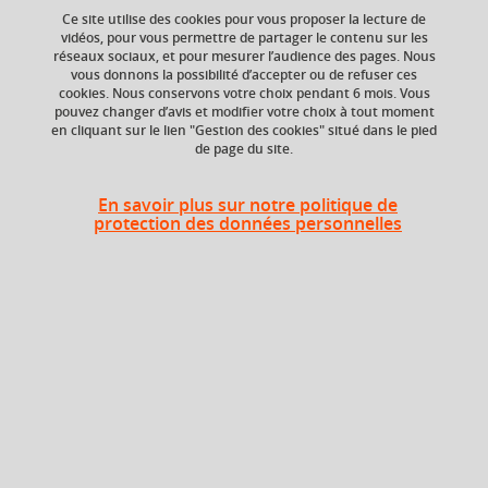
Ce site utilise des cookies pour vous proposer la lecture de
vidéos, pour vous permettre de partager le contenu sur les
Ajouter à la sélection
Télécharger la fiche PDF
réseaux sociaux, et pour mesurer l’audience des pages. Nous
vous donnons la possibilité d’accepter ou de refuser ces
cookies. Nous conservons votre choix pendant 6 mois. Vous
Littérature – peinture- histoire des arts- didactique-
pouvez changer d’avis et modifier votre choix à tout moment
en cliquant sur le lien "Gestion des cookies" situé dans le pied
de page du site.
Niveau d'étude
ECTS
En savoir plus sur notre politique de
Bac +5
3 crédits
protection des données personnelles
Composante
UFR Langage, lettres
et arts du spectacle,
information et
communication
(LLASIC)
Description