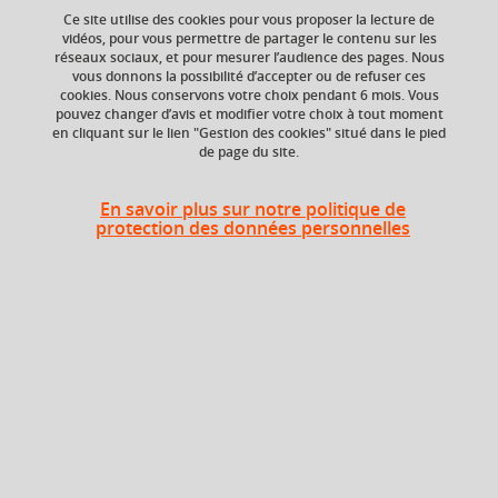
Ce site utilise des cookies pour vous proposer la lecture de
vidéos, pour vous permettre de partager le contenu sur les
Ajouter à la sélection
Télécharger la fiche PDF
réseaux sociaux, et pour mesurer l’audience des pages. Nous
vous donnons la possibilité d’accepter ou de refuser ces
cookies. Nous conservons votre choix pendant 6 mois. Vous
pouvez changer d’avis et modifier votre choix à tout moment
en cliquant sur le lien "Gestion des cookies" situé dans le pied
de page du site.
Composante
En savoir plus sur notre politique de
Institut universitaire
protection des données personnelles
de technologie (IUT2)
Heures d'enseignement
Marketing stratégique - TD
TD
3h
Marketing stratégique - CM
CM
9h
Période