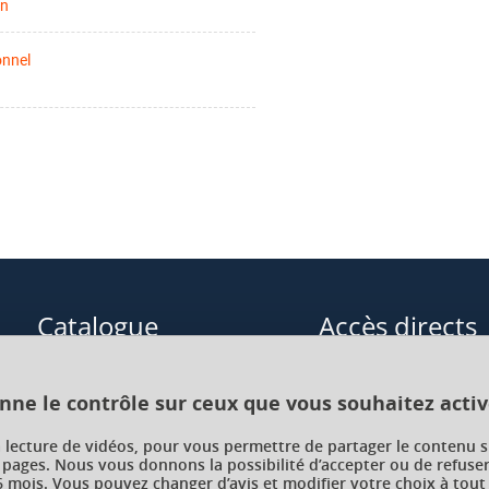
on
onnel
Catalogue
Accès directs
Formations initiales
Cours de langue
onne le contrôle sur ceux que vous souhaitez activ
Formations en alternance
Formations à distance
a lecture de vidéos, pour vous permettre de partager le contenu s
 pages. Nous vous donnons la possibilité d’accepter ou de refuser
Formations courtes
Enseignements transve
 mois. Vous pouvez changer d’avis et modifier votre choix à tout
choix (ETC)