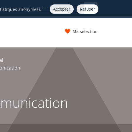
FR
nelle
Accepter
Refuser
atistiques anonymes).
Ma sélection
s
al
unication
mmunication