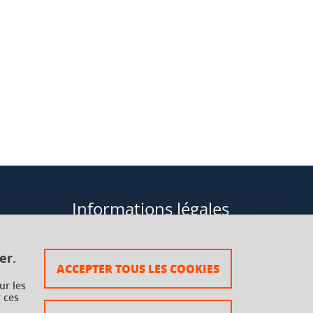
Informations légales
Données personnelles
er.
ACCEPTER TOUS LES COOKIES
Plan du site
ur les
 ces
rsaux à
Mentions légales