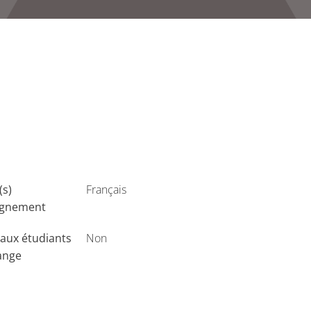
(s)
Français
ignement
aux étudiants
Non
ange