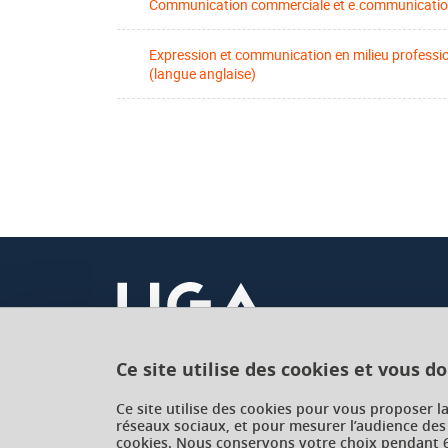
Communication commerciale et e.communicati
Expression et communication en milieu professi
(langue anglaise)
Ce site utilise des cookies et vous d
Université Grenoble Alpes
Ce site utilise des cookies pour vous proposer l
réseaux sociaux, et pour mesurer l’audience des
621 avenue Centrale
cookies. Nous conservons votre choix pendant 6