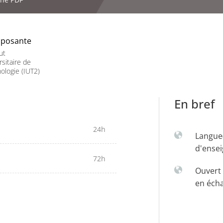
posante
ut
rsitaire de
ologie (IUT2)
En bref
24h
Langue
d'ense
72h
Ouvert 
en éch