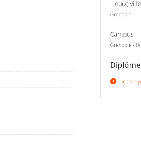
Lieu(x) ville
Grenoble
Campus
Grenoble - D
Diplômes
Licence p