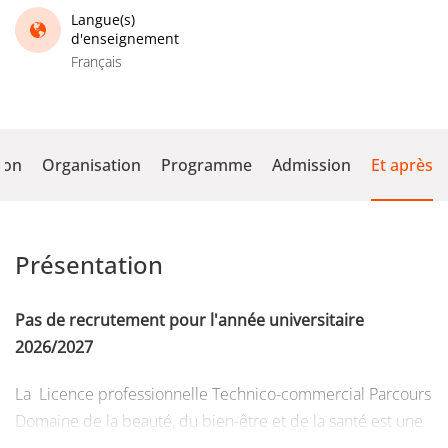
Langue(s)
d'enseignement
Français
ion
Organisation
Programme
Admission
Et après
Présentation
Pas de recrutement pour l'année universitaire
2026/2027
La
Licence professionnelle Technico-commercial Parcours
Domaine de la beauté, du bien-être et de la santé est une
formation qui se déroule sur une année. Elle s’articule