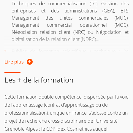
Techniques de commercialisation (TC), Gestion des
de
validation des acquis personnels et professionnels
entreprises et des administrations (GEA), BTS
(VAPP)
Management des unités commerciales (MUC),
Management commercial opérationnel (MOC),
Pour plus d'informations, consultez la page web de la
Négociation relation client (NRC) ou Négociation et
Direction de la formation continue et de l’apprentissage
digitalisation de la relation client (NDRC)...
Examen de dossier par la commission pédagogique.
Publics de formation scientifique / technique : 2e
année de licence Sciences de la vie, Chime, DUT/BUT
Admission définitive sous réserve de l'obtention d'un
Lire plus
Génie biologique, BTS diététicienne, cosmétique
contrat d'apprentissage ou de professionnalisation et
de la validation des missions proposées par le
Publics en formation continue : Possibilité de déposer
Les + de la formation
responsable de la formation.
un dossier de validation : VAE (Validation des acquis de
l'expérience), VAPP (Validation des acquis
Quelques précisions concernant votre candidature :
Cette formation double compétence, dispensée par la voie
professionnels et personnels)...
de l’apprentissage (contrat d’apprentissage ou de
Vous devez vous créer un compte sur e-candidat. Les
professionnalisation), unique en France, s’adosse contre un
dossiers sont dématérialisés : rien à envoyer. Tous les
projet de recherche cross-disciplinaire de l’Université
documents correspondants à une demande de pièce
Grenoble Alpes : le CDP Idex Cosm’ethics auquel
jointe doivent être contenus dans
un fichier pdf