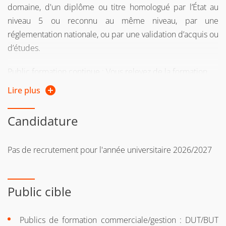
domaine, d'un diplôme ou titre homologué par l’État au
niveau 5 ou reconnu au même niveau, par une
réglementation nationale, ou par une validation d’acquis ou
d’études.
Public formation continue : Vous relevez de la formation
continue :
Lire plus
si vous reprenez vos études après 2 ans d'interruption
Candidature
d'études
ou si vous suiviez une formation sous le régime
Pas de recrutement pour l'année universitaire 2026/2027
formation continue l’une des 2 années précédentes
ou si vous êtes salarié, demandeur d'emploi, travailleur
indépendant
Public cible
Si vous n'avez pas le diplôme requis pour intégrer la
Publics de formation commerciale/gestion : DUT/BUT
formation, vous pouvez entreprendre une démarche