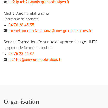
iut2-lp-tcb2s
@
univ-grenoble-alpes.fr
Michel Andrianifahanana
Secrétariat de scolarité
04 76 28 45 55
michel.andrianifahanana
@
univ-grenoble-alpes.fr
Service Formation Continue et Apprentissage - IUT2
Responsable formation continue
04 76 28 46 37
iut2-fca
@
univ-grenoble-alpes.fr
Organisation