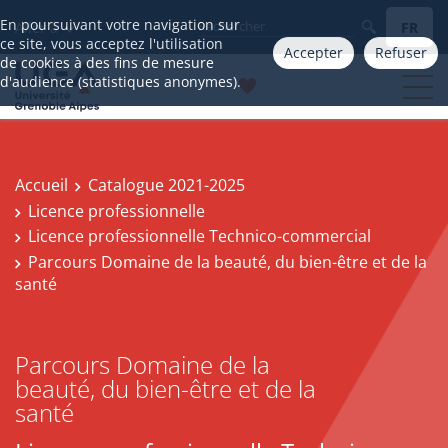
En poursuivant votre navigation sur
FR
Aller à
ce site, vous acceptez l'utilisation
Accepter
Refuser
de cookies à des fins de mesure
d'audience (statistiques anonymes).
Accueil
Catalogue 2021-2025
Licence professionnelle
Licence professionnelle Technico-commercial
Parcours Domaine de la beauté, du bien-être et de la
santé
Parcours Domaine de la
beauté, du bien-être et de la
santé