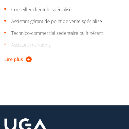
Conseiller clientèle spécialisé
Assistant gérant de point de vente spécialisé
Technico-commercial sédentaire ou itinérant
Assistant marketing
Assistant chef de produit
Lire plus
Exemples d’évolution à moyen terme :
Gérant de point de vente spécialisé
Responsable commercial d’un secteur
Responsable de la promotion des ventes
Chef de produit