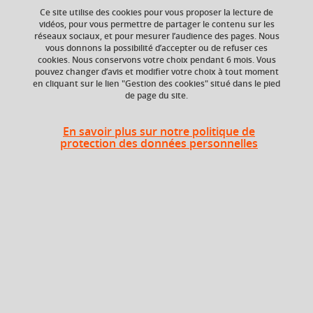
Outils qualité, gestion des
Ce site utilise des cookies pour vous proposer la lecture de
déchets, traçabilité et gestion
vidéos, pour vous permettre de partager le contenu sur les
réseaux sociaux, et pour mesurer l’audience des pages. Nous
des risques
vous donnons la possibilité d’accepter ou de refuser ces
cookies. Nous conservons votre choix pendant 6 mois. Vous
pouvez changer d’avis et modifier votre choix à tout moment
en cliquant sur le lien "Gestion des cookies" situé dans le pied
de page du site.
Ajouter à la sélection
Télécharger la fiche PDF
En savoir plus sur notre politique de
protection des données personnelles
Composante
UFR Pharmacie
Description
Prévention des risques