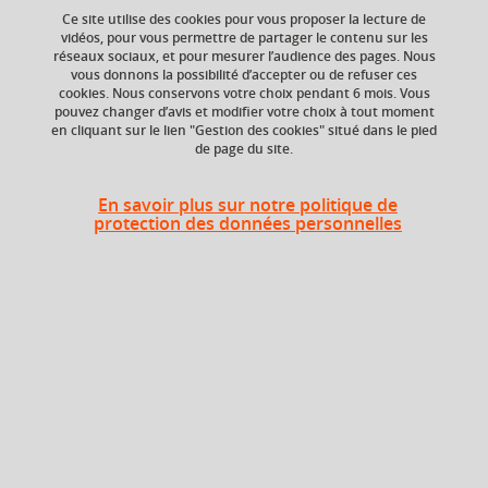
Ce site utilise des cookies pour vous proposer la lecture de
vidéos, pour vous permettre de partager le contenu sur les
Ajouter à la sélection
Télécharger la fiche PDF
réseaux sociaux, et pour mesurer l’audience des pages. Nous
vous donnons la possibilité d’accepter ou de refuser ces
cookies. Nous conservons votre choix pendant 6 mois. Vous
pouvez changer d’avis et modifier votre choix à tout moment
en cliquant sur le lien "Gestion des cookies" situé dans le pied
ECTS
Composante
de page du site.
4 crédits
Faculté d'Economie de
Grenoble (FEG)
En savoir plus sur notre politique de
protection des données personnelles
Période de l'année
Toute l'année
Heures d'enseignement
Droit du travail - CM
CM
29h
Période