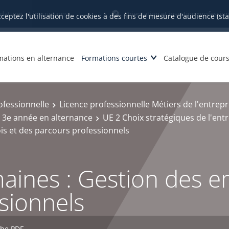
datures et inscriptions
Orientation et insertion profession
cceptez l'utilisation de cookies à des fins de mesure d'audience (st
mations en alternance
Formations courtes
Catalogue de cour
ofessionnelle
Licence professionnelle Métiers de l'entrep
 3e année en alternance
UE 2 Choix stratégiques de l'en
s et des parcours professionnels
ines : Gestion des em
sionnels
che PDF