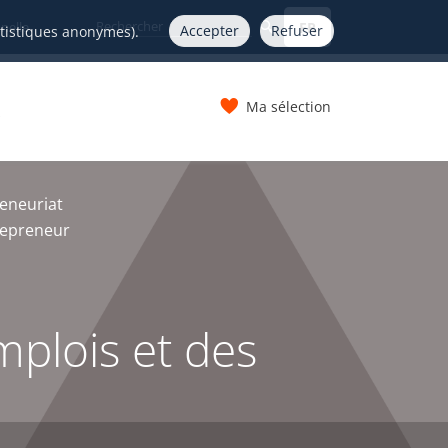
FR
nelle
Accepter
Refuser
atistiques anonymes).
Ma sélection
s
reneuriat
trepreneur
plois et des