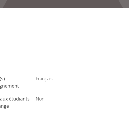
(s)
Français
ignement
aux étudiants
Non
ange