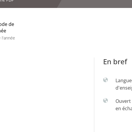
ode de
née
 l'année
En bref
Langue
d'ense
Ouvert 
en éch