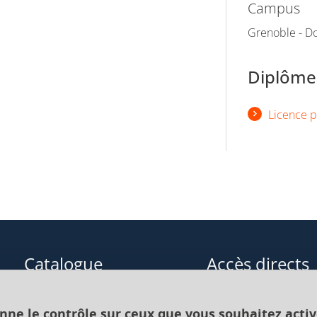
Campus
Grenoble - D
Diplômes
Licence p
Catalogue
Accès directs
Formations initiales
Cours de langue
onne le contrôle sur ceux que vous souhaitez activ