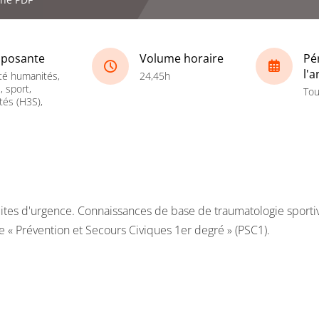
posante
Volume horaire
Pé
l'
té humanités,
24,45h
, sport,
Tou
tés (H3S),
duites d'urgence. Connaissances de base de traumatologie sportiv
e « Prévention et Secours Civiques 1er degré » (PSC1).