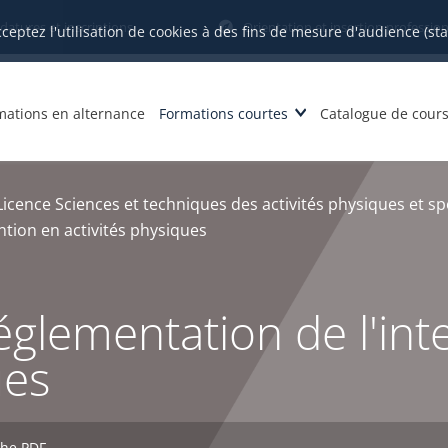
datures et inscriptions
Orientation et insertion profession
cceptez l'utilisation de cookies à des fins de mesure d'audience (st
mations en alternance
Formations courtes
Catalogue de cour
Licence Sciences et techniques des activités physiques et sp
ntion en activités physiques
églementation de l'int
ues
che PDF