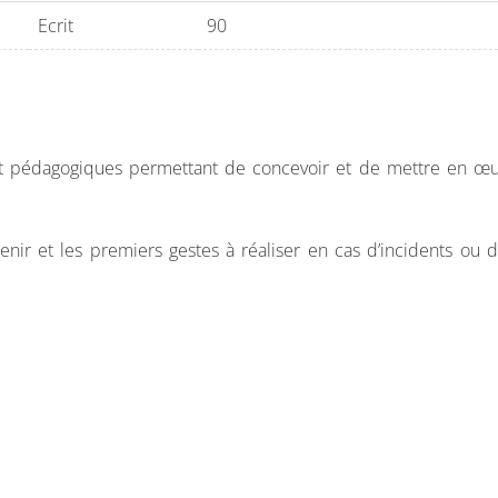
Ecrit
90
a tête au pied : quoi faire en tant que premier intervenant (Suit
 et pédagogiques permettant de concevoir et de mettre en œu
nir et les premiers gestes à réaliser en cas d’incidents ou d’