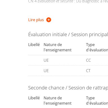
CN 4
Evaluation et sécurité
: Du diagnostic à l’é
Lire plus
CN1
Évaluation initiale / Session principa
I) Epidémiologie en traumatologie sportive, q
II) Définition des termes les plus employés (
Libellé
Nature de
Type
III) Définitions concernant les lésions musculair
l'enseignement
d'évaluatio
UE
CC
CN2
UE
CT
I) Principes physiologiques de base en trauma
II) Conduite générale à tenir en tant que 1er 
Seconde chance / Session de rattra
CN3
Libellé
Nature de
Type
Les traumatismes les plus fréquents en APS de l
l'enseignement
d'évaluatio