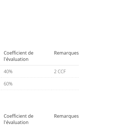
Coefficient de
Remarques
l'évaluation
40%
2 CCF
60%
Coefficient de
Remarques
ecourir) (10 vidéos):
l'évaluation