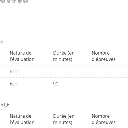
valuation finale
le
uelques chiffres (1 vidéo)
2 vidéos) : Entorse, tendinopathie, fractures…
Nature de
Durée (en
Nombre
es (4 vidéos):
n
l'évaluation
minutes)
d'épreuves
Ecrit
Ecrit
90
tologie sportive (4 vidéos):
intervenant (1 vidéo)
page
Nature de
Durée (en
Nombre
a tête au pied : quoi faire en tant que premier intervenant (le s
n
l'évaluation
minutes)
d'épreuves