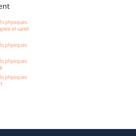
ent
tés physiques
aptée et santé
tés physiques
tés physiques
té
tés physiques
rt