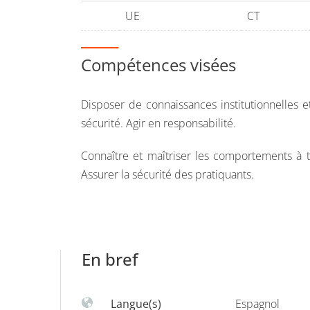
CN4
UE
CT
Les traumatismes les plus fréquents en APS de l
Compétences visées
CN5 : témoignages
Disposer de connaissances institutionnelles
sécurité. Agir en responsabilité.
Connaître et maîtriser les comportements à te
Assurer la sécurité des pratiquants.
En bref
Langue(s)
Espagnol