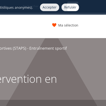
FR
nelle
Accepter
Refuser
atistiques anonymes).
Ma sélection
s
ortives (STAPS) - Entraînement sportif
ervention en