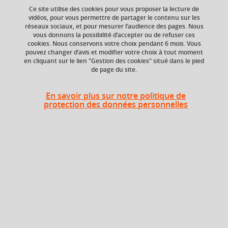
Ce site utilise des cookies pour vous proposer la lecture de
vidéos, pour vous permettre de partager le contenu sur les
fréquence cardiaque
spirométrie
réseaux sociaux, et pour mesurer l’audience des pages. Nous
vous donnons la possibilité d’accepter ou de refuser ces
tension artérielle
motricité
+ 7
cookies. Nous conservons votre choix pendant 6 mois. Vous
pouvez changer d’avis et modifier votre choix à tout moment
en cliquant sur le lien "Gestion des cookies" situé dans le pied
de page du site.
ECTS
Crédits ECTS
Echange
6 crédits
En savoir plus sur notre politique de
protection des données personnelles
6.0
Composante
Période de l'année
UFR Sciences et
Toute l'année
techniques des
activités physiques et
sportives (STAPS)
Description