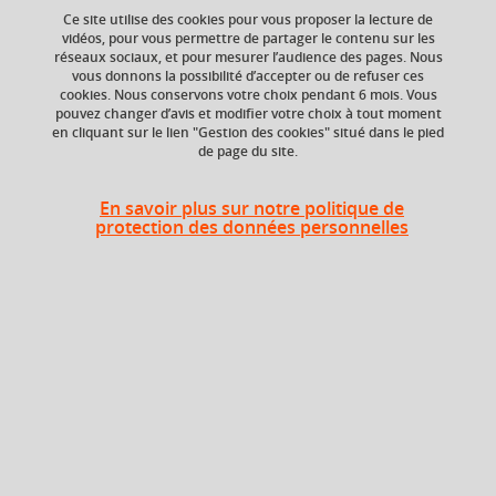
Ce site utilise des cookies pour vous proposer la lecture de
vidéos, pour vous permettre de partager le contenu sur les
réseaux sociaux, et pour mesurer l’audience des pages. Nous
vous donnons la possibilité d’accepter ou de refuser ces
ECTS
Composante
cookies. Nous conservons votre choix pendant 6 mois. Vous
3 crédits
Faculté humanités,
pouvez changer d’avis et modifier votre choix à tout moment
santé, sport, sociétés
en cliquant sur le lien "Gestion des cookies" situé dans le pied
(H3S), UGA
de page du site.
Volume horaire
Période de l'année
En savoir plus sur notre politique de
31,5h
Toute l'année
protection des données personnelles
Description
Cette UE de 3 ECTS est composée de 3 éléments
constitutifs :
- Biologie (1 ECTS)