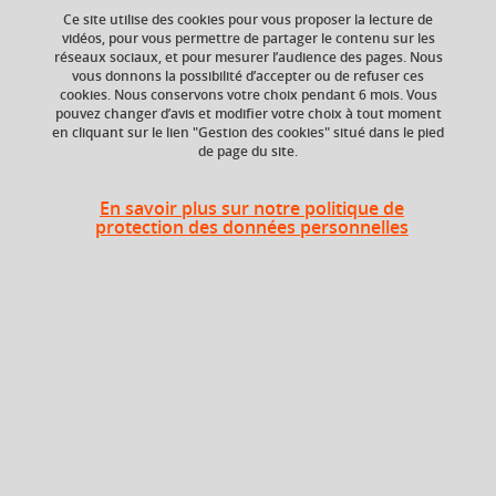
Ajouter à la sélection
Télécharger la fiche PDF
Ce site utilise des cookies pour vous proposer la lecture de
vidéos, pour vous permettre de partager le contenu sur les
réseaux sociaux, et pour mesurer l’audience des pages. Nous
vous donnons la possibilité d’accepter ou de refuser ces
cookies. Nous conservons votre choix pendant 6 mois. Vous
ECTS
Composante
pouvez changer d’avis et modifier votre choix à tout moment
en cliquant sur le lien "Gestion des cookies" situé dans le pied
12 crédits
Faculté humanités,
de page du site.
santé, sport, sociétés
(H3S), UGA
En savoir plus sur notre politique de
Période de l'année
protection des données personnelles
Toute l'année
Description
L’UE Technologie de l’intervention se décompose en 3 EC :
ATI-A