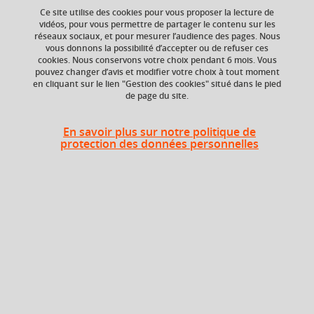
Ce site utilise des cookies pour vous proposer la lecture de
vidéos, pour vous permettre de partager le contenu sur les
Troubles de la voix et de la parole
réseaux sociaux, et pour mesurer l’audience des pages. Nous
vous donnons la possibilité d’accepter ou de refuser ces
phonétique expérimentale
cookies. Nous conservons votre choix pendant 6 mois. Vous
pouvez changer d’avis et modifier votre choix à tout moment
en cliquant sur le lien "Gestion des cookies" situé dans le pied
de page du site.
Niveau d'étude
ECTS
En savoir plus sur notre politique de
Bac +2
3 crédits
protection des données personnelles
Composante
UFR Langage, lettres
et arts du spectacle,
information et
communication
(LLASIC)
Description