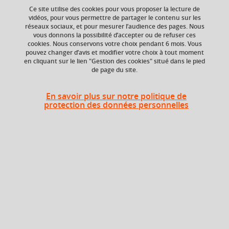
Ce site utilise des cookies pour vous proposer la lecture de
vidéos, pour vous permettre de partager le contenu sur les
réseaux sociaux, et pour mesurer l’audience des pages. Nous
vous donnons la possibilité d’accepter ou de refuser ces
ECTS
Crédits ECTS
cookies. Nous conservons votre choix pendant 6 mois. Vous
Echange
3 crédits
pouvez changer d’avis et modifier votre choix à tout moment
en cliquant sur le lien "Gestion des cookies" situé dans le pied
3.0
de page du site.
Composante
Période de l'année
Département de la
Automne (sept. à
En savoir plus sur notre politique de
licence sciences et
dec./janv.)
protection des données personnelles
technologies (DLST)
Description
Connaître les fondamentaux de la mécanique (idées et
principes, unités SI, formules mathématiques et physiques,
ordres de grandeur) concernant le principe d'inertie, le