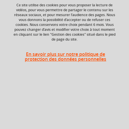
Ce site utilise des cookies pour vous proposer la lecture de
Ajouter à la sélection
Télécharger la fiche PDF
vidéos, pour vous permettre de partager le contenu sur les
réseaux sociaux, et pour mesurer l’audience des pages. Nous
Séries ; Intégrales
vous donnons la possibilité d’accepter ou de refuser ces
cookies. Nous conservons votre choix pendant 6 mois. Vous
pouvez changer d’avis et modifier votre choix à tout moment
en cliquant sur le lien "Gestion des cookies" situé dans le pied
de page du site.
ECTS
Composante
6 crédits
Département
En savoir plus sur notre politique de
Sciences Drôme
protection des données personnelles
Ardèche (DSDA)
Période de l'année
Automne (sept. à
dec./janv.)
Description
L’UE se décompose en 2 parties de volume égal :