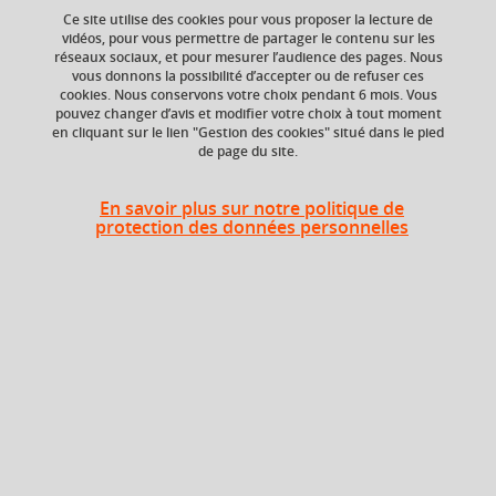
Ce site utilise des cookies pour vous proposer la lecture de
vidéos, pour vous permettre de partager le contenu sur les
Probabilités
probabilités conditionnelles
réseaux sociaux, et pour mesurer l’audience des pages. Nous
vous donnons la possibilité d’accepter ou de refuser ces
lois discrètes et continues usuelles
cookies. Nous conservons votre choix pendant 6 mois. Vous
pouvez changer d’avis et modifier votre choix à tout moment
Théorème de Moivre-Laplace
+ 13
en cliquant sur le lien "Gestion des cookies" situé dans le pied
de page du site.
En savoir plus sur notre politique de
ECTS
Crédits ECTS
protection des données personnelles
Echange
6 crédits
6.0
Composante
Période de l'année
Département de la
Printemps (janv. à
licence sciences et
avril/mai)
technologies (DLST)
Description