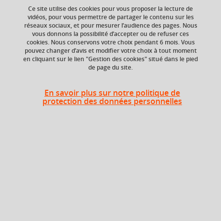
Ce site utilise des cookies pour vous proposer la lecture de
vidéos, pour vous permettre de partager le contenu sur les
réseaux sociaux, et pour mesurer l’audience des pages. Nous
vous donnons la possibilité d’accepter ou de refuser ces
ECTS
Crédits ECTS
cookies. Nous conservons votre choix pendant 6 mois. Vous
Echange
6 crédits
pouvez changer d’avis et modifier votre choix à tout moment
en cliquant sur le lien "Gestion des cookies" situé dans le pied
6.0
de page du site.
Composante
Période de l'année
Département de la
Printemps (janv. à
En savoir plus sur notre politique de
licence sciences et
avril/mai)
protection des données personnelles
technologies (DLST)
Description
Cette UE munit les espaces vectoriels d’une structure
supplémentaire, ajoutant une géométrie à algèbre linéaire
pure, et permettant d’étudier des notions d’orthogonalité,