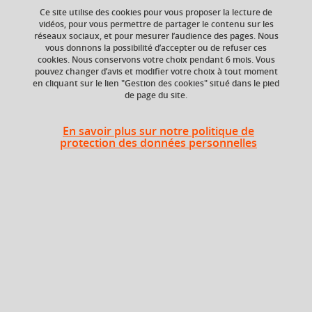
Ce site utilise des cookies pour vous proposer la lecture de
Ajouter à la sélection
Télécharger la fiche PDF
vidéos, pour vous permettre de partager le contenu sur les
réseaux sociaux, et pour mesurer l’audience des pages. Nous
vous donnons la possibilité d’accepter ou de refuser ces
cookies. Nous conservons votre choix pendant 6 mois. Vous
pouvez changer d’avis et modifier votre choix à tout moment
Niveau d'étude
ECTS
en cliquant sur le lien "Gestion des cookies" situé dans le pied
Bac +2
3 crédits
de page du site.
Composante
Période de l'année
En savoir plus sur notre politique de
UFR Langage, lettres
Printemps (janv. à
protection des données personnelles
et arts du spectacle,
avril/mai)
information et
communication
(LLASIC)
Heures d'enseignement
Médiat : la médiation en
TD
24h
bibliothèque 1 - TD