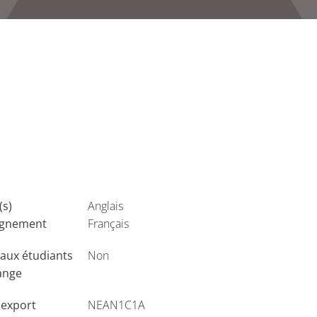
(s)
Anglais
ignement
Français
aux étudiants
Non
ange
'export
NEAN1C1A