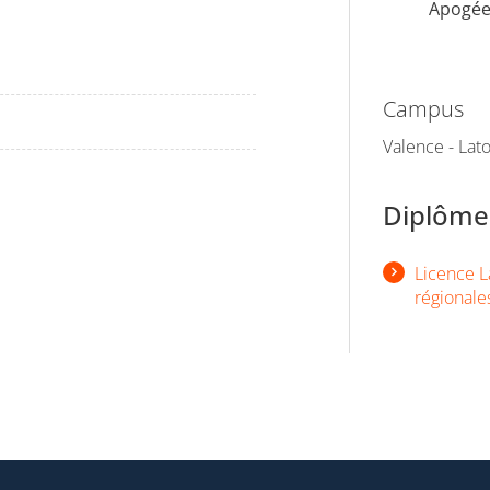
Apogé
Campus
Valence - La
Diplômes
Licence La
régionale