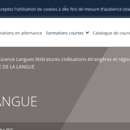
datures et inscriptions
Orientation et insertion profession
cceptez l'utilisation de cookies à des fins de mesure d'audience (st
mations en alternance
Formations courtes
Catalogue de cour
Licence Langues littératures civilisations étrangères et régi
 DE LA LANGUE
LANGUE
che PDF