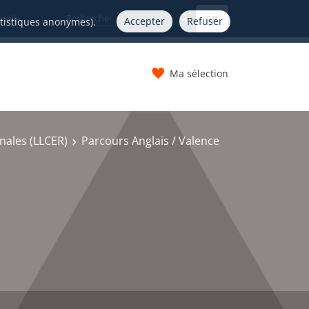
FR
nelle
Accepter
Refuser
atistiques anonymes).
Ma sélection
s
onales (LLCER)
Parcours Anglais / Valence