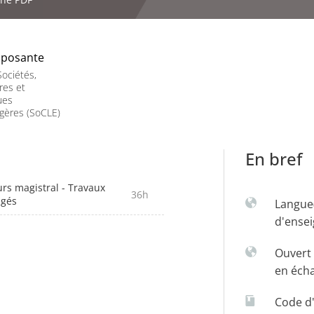
posante
ociétés,
res et
ues
gères (SoCLE)
En bref
rs magistral - Travaux
36h
igés
Langue
d'ense
Ouvert 
en éch
Code d