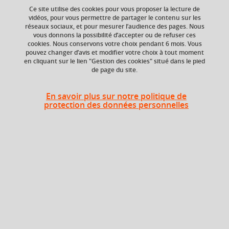
Ce site utilise des cookies pour vous proposer la lecture de
vidéos, pour vous permettre de partager le contenu sur les
réseaux sociaux, et pour mesurer l’audience des pages. Nous
vous donnons la possibilité d’accepter ou de refuser ces
Composante
cookies. Nous conservons votre choix pendant 6 mois. Vous
UFR Sociétés, Cultures
pouvez changer d’avis et modifier votre choix à tout moment
et Langues Étrangères
en cliquant sur le lien "Gestion des cookies" situé dans le pied
(SoCLE)
de page du site.
En savoir plus sur notre politique de
protection des données personnelles
Description
Britain in the Twentieth Century.
Ce cours magistral correspond au troisième et dernier
volet de l’histoire de la Grande-Bretagne, commencée en
L1. Les grands épisodes de l’histoire sociale, politique et
économique du pays sont abordés et le fonctionnement
de certaines institutions (Parlement, système électoral ...)