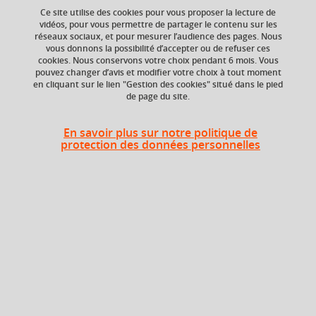
Ce site utilise des cookies pour vous proposer la lecture de
Ajouter à la sélection
Télécharger la fiche PDF
vidéos, pour vous permettre de partager le contenu sur les
réseaux sociaux, et pour mesurer l’audience des pages. Nous
vous donnons la possibilité d’accepter ou de refuser ces
cookies. Nous conservons votre choix pendant 6 mois. Vous
ECTS
Crédits ECTS
pouvez changer d’avis et modifier votre choix à tout moment
en cliquant sur le lien "Gestion des cookies" situé dans le pied
Echange
1,5 crédits
de page du site.
1.5
Composante
En savoir plus sur notre politique de
protection des données personnelles
UFR Sociétés, Cultures
et Langues Étrangères
(SoCLE)
Description
Le cours initie les étudiants à la traduction de textes issus
du corpus des classiques de la littérature russe (roman,
nouvelles, poèmes).